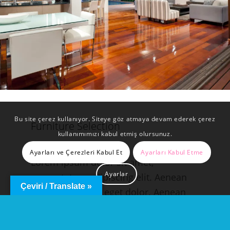
Bu site çerez kullanıyor. Siteye göz atmaya devam ederek çerez
Furniture Selection
kullanımımızı kabul etmiş olursunuz.
Ayarları ve Çerezleri Kabul Et
Ayarları Kabul Etme
Lorem ipsum dolor sit amet,
Ayarlar
consectetuer adipiscing elit. Aenean
Çeviri / Translate »
commodo ligula eget dolor. Aenean
massa. Cum sociis natoque penatibus
et magnis dis parturient montes,