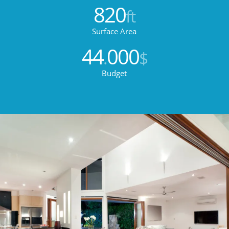
820
ft
Surface Area
44
000
.
$
Budget