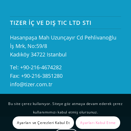
TIZER İÇ VE DIŞ TIC LTD STI
Hasanpaşa Mah Uzunçayır Cd Pehlivanoğlu
İş Mrk, No:59/8
Kadıköy 34722 Istanbul
Tel: +90-216-4674282
Fax: +90-216-3851280
info@tizer.com.tr
Bu site çerez kullanıyor. Siteye göz atmaya devam ederek çerez
kullanımımızı kabul etmiş olursunuz.
Ayarları ve Çerezleri Kabul Et
Ayarları Kabul Etme